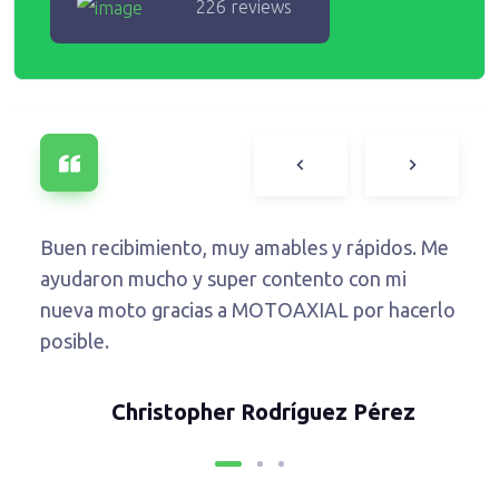
226 reviews
al
Buen recibimiento, muy amables y rápidos. Me
M
ayudaron mucho y super contento con mi
q
nueva moto gracias a MOTOAXIAL por hacerlo
s
posible.
Christopher Rodríguez Pérez